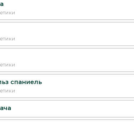
а
метики
метики
метики
льз спаниель
метики
ача