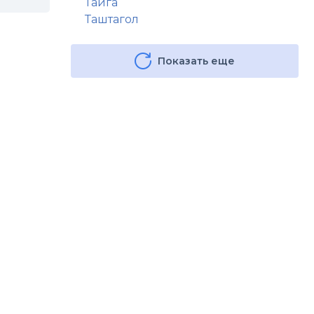
Тайга
Таштагол
Показать еще