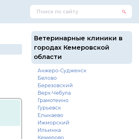
Ветеринарные клиники в
городах Кемеровской
области
Анжеро-Судженск
Белово
Березовский
Верх-Чебула
Грамотеино
Гурьевск
Елыкаево
Ижморский
Ильинка
Кемерово