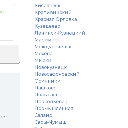
Киселевск
ля
Крапивинский
Красная Орловка
Кузедеево
Ленинск-Кузнецкий
Мариинск
Междуреченск
Мохово
Мыски
Новокузнецк
Новосафоновский
Осинники
Пашково
Полысаево
Прокопьевск
Промышленная
Салаир
 по
Сары-Чумыш