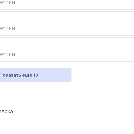
метики
метики
метики
Показать еще 10
евска