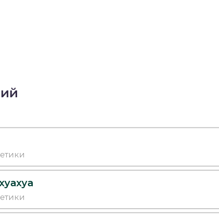
ний
метики
хуахуа
метики