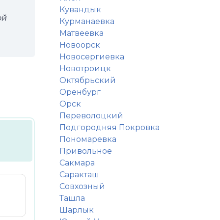
Кувандык
ой
Курманаевка
Матвеевка
Новоорск
Новосергиевка
Новотроицк
Октябрьский
Оренбург
Орск
Переволоцкий
Подгородняя Покровка
Пономаревка
Привольное
Сакмара
Саракташ
Совхозный
Ташла
Шарлык