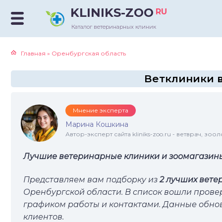
KLINIKS-ZOO
RU
Каталог ветеринарных клиник
Главная
»
Оренбургская область
Ветклиники в
Мнение эксперта
Марина Кошкина
Автор-эксперт сайта kliniks-zoo.ru - ветврач, зоол
Лучшие ветеринарные клиники и зоомагазины 
Представляем вам подборку из
2 лучших вете
Оренбургской области. В список вошли прове
графиком работы и контактами. Данные обн
клиентов.