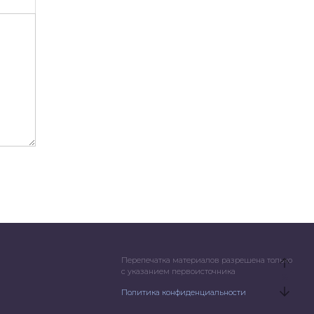
Перепечатка материалов разрешена только
с указанием первоисточника
%
Политика конфиденциальности