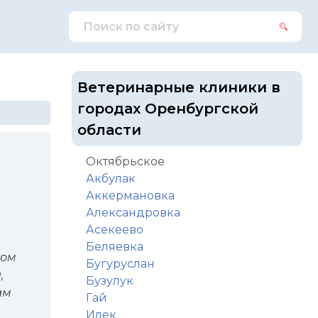
Ветеринарные клиники в
городах Оренбургской
области
Октябрьское
Акбулак
Аккермановка
Александровка
Асекеево
Беляевка
ком
Бугуруслан
,
Бузулук
ам
Гай
Илек