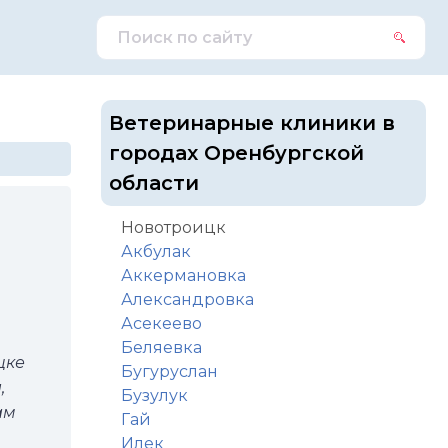
Ветеринарные клиники в
городах Оренбургской
области
Новотроицк
Акбулак
Аккермановка
Александровка
Асекеево
Беляевка
цке
Бугуруслан
,
Бузулук
ам
Гай
Илек