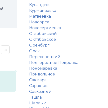
Кувандык
ой
Курманаевка
Матвеевка
Новоорск
Новосергиевка
Октябрьский
Октябрьское
Оренбург
Орск
Переволоцкий
Подгородняя Покровка
Пономаревка
Привольное
Сакмара
Саракташ
Совхозный
Ташла
Шарлык