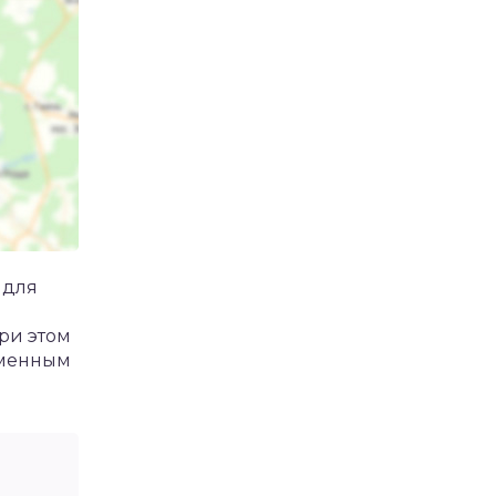
 для
При этом
еменным