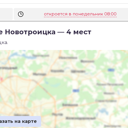
откроется в понедельник 08:00
е Новотроицка — 4 мест
ка.