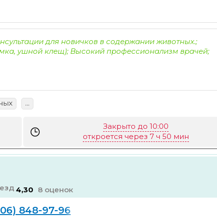
нсультации для новичков в содержании животных.;
умка, ушной клещ); Высокий профессионализм врачей;
ных
...
Закрыто до 10:00
откроется через 7 ч 50 мин
4,30
8 оценок
906) 848-97-96