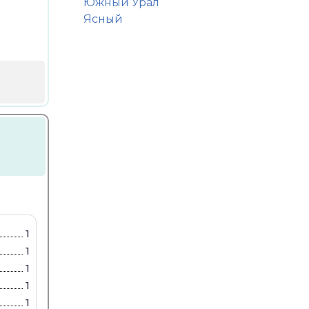
Южный Урал
Ясный
1
1
1
1
1