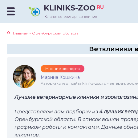
KLINIKS-ZOO
RU
Каталог ветеринарных клиник
Главная
»
Оренбургская область
Ветклиники в
Мнение эксперта
Марина Кошкина
Автор-эксперт сайта kliniks-zoo.ru - ветврач, зоол
Лучшие ветеринарные клиники и зоомагазины
Представляем вам подборку из
4 лучших вете
Оренбургской области. В список вошли прове
графиком работы и контактами. Данные обн
клиентов.