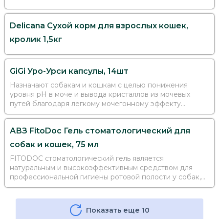
Delicana Сухой корм для взрослых кошек,
кролик 1,5кг
GiGi Уро-Урси капсулы, 14шт
Назначают собакам и кошкам с целью понижения
уровня рН в моче и вывода кристаллов из мочевых
путей благодаря легкому мочегонному эффекту
препарата. Особенно рекомендуется животным с
повышенным риском заболеваемости –
АВЗ FitoDoc Гель стоматологический для
кастрированным, стерилизованны...
собак и кошек, 75 мл
FITODOC стоматологический гель является
натуральным и высокоэффективным средством для
профессиональной гигиены ротовой полости у собак,
кошек и других мелких домашних животных.
Показать еще 10