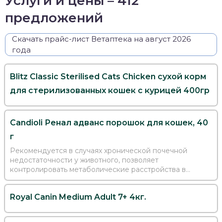
Услуги и цены – 412
предложений
Скачать прайс-лист Ветаптека на август 2026
года
Blitz Classic Sterilised Cats Chicken сухой корм
для стерилизованных кошек с курицей 400гр
Candioli Ренал адванс порошок для кошек, 40
г
Рекомендуется в случаях хронической почечной
недостаточности у животного, позволяет
контролировать метаболические расстройства в
результате хронической почечной недостаточности,
особенно на поздних стадиях. Курс применения 30
Royal Canin Medium Adult 7+ 4кг.
дней.