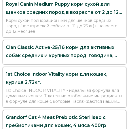
Royal Canin Medium Puppy корм сухой для
щенков средних пород в возрасте от 2 до 12
месяцев 3кг
Корм сухой полнорационный для щенков средних
пород (вес взрослой собаки от 11 до 25 кг) в возрасте
до 12 месяцев
Clan Classic Active-25/16 корм для активных
собак средних и крупных пород, говядина,
индейка 10кг
1st Choice Indoor Vitality корм для кошек,
курица 2.72кг.
1st Choice INDOOR VITALITY - идеальная формула для
домашних кошек. Тщательно отобранные ингредиенты
в формуле для кошек, которые наслаждаются нашим
современным стилем жизни
Grandorf Cat 4 Meat Prebiotic Sterilised c
пребиотиками для кошек, 4 мяса 400гр