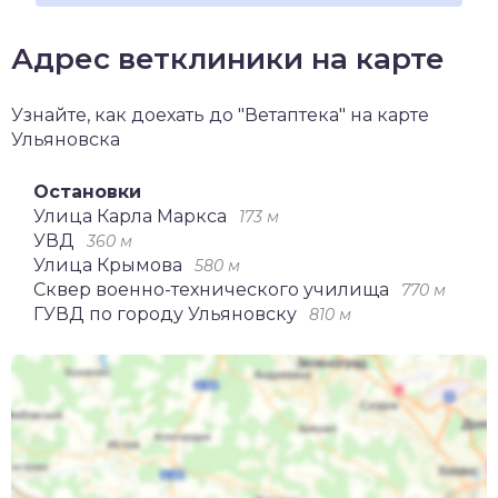
Адрес ветклиники на карте
Узнайте, как доехать до "Ветаптека" на карте
Ульяновска
Остановки
Улицa Карла Маркса
173 м
УВД
360 м
Улица Крымова
580 м
Сквер военно-технического училища
770 м
ГУВД по городу Ульяновску
810 м