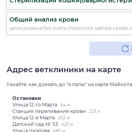
Стерилизация кошки(овариогистерэ
Общий анализ крови
цена указана без учёта стоимости забора крови
Адрес ветклиники на карте
Узнайте, как доехать до "4 лапы" на карте Майкоп
Остановки
Улица 12-го Марта
64 м
Станция переливания крови
223 м
Улица 12-е Марта
262 м
Детский сад № 33
420 м
Улица Чкалова
680 м