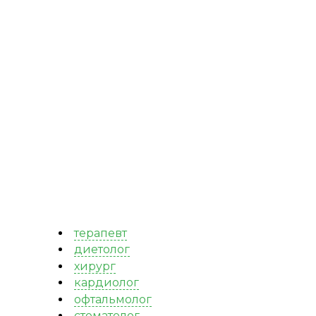
терапевт
диетолог
хирург
кардиолог
офтальмолог
стоматолог