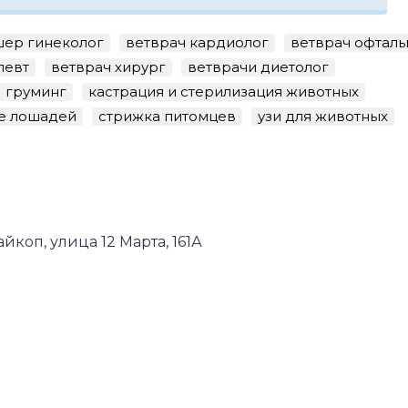
шер гинеколог
ветврач кардиолог
ветврач офталь
певт
ветврач хирург
ветврачи диетолог
груминг
кастрация и стерилизация животных
е лошадей
стрижка питомцев
узи для животных
коп, улица 12 Марта, 161А