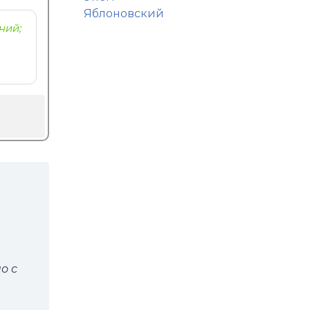
Яблоновский
ний;
о с