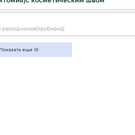
ктомия)с косметическим швом
 и расходников(пробирка)
Показать еще 10
а