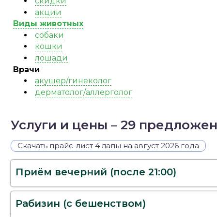
скидки
акции
Виды животных
собаки
кошки
лошади
Врачи
акушер/гинеколог
дерматолог/аллерголог
Услуги и цены – 29 предложе
Скачать прайс-лист 4 лапы на август 2026 года
Приём вечерний (после 21:00)
Рабизин (с бешенством)