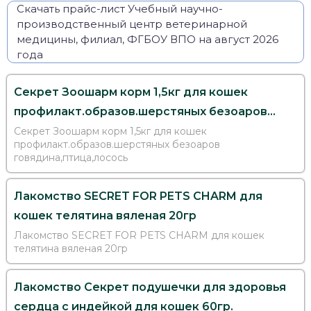
Скачать прайс-лист Учебный научно-
производственный центр ветеринарной
медицины, филиал, ФГБОУ ВПО на август 2026
года
Секрет Зоошарм корм 1,5кг для кошек
профилакт.образов.шерстяных безоаров
говядина,птица,лосось
Секрет Зоошарм корм 1,5кг для кошек
профилакт.образов.шерстяных безоаров
говядина,птица,лосось
Лакомство SECRET FOR PETS CHARM для
кошек телятина вяленая 20гр
Лакомство SECRET FOR PETS CHARM для кошек
телятина вяленая 20гр
Лакомство Секрет подушечки для здоровья
сердца с индейкой для кошек 60гр.